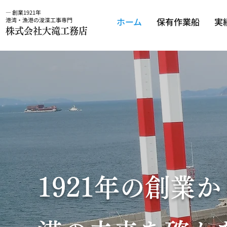
― 創業1921年
ホーム
保有作業船
実
港湾・漁港の浚渫工事専門
株式会社大滝工務店
1921年の創業か